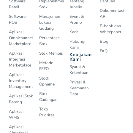
Software
Replenishment
Tentang
Bantuan
Retail
Stok
Jubelio
Dokumentasi
Software
Manajemen
Event &
API
POS
Lokasi
Promo
E-book dan
Gudang
Aplikasi
Karir
Whitepaper
Omnichannel
Persentase
Hubungi
Blog
Marketplace
Stok
Kami
FAQ
Aplikasi
Stok Menipis
Kebijakan
Kami
Integrasi
Metode
Marketplace
Syarat &
FEFO
Ketentuan
Aplikasi
Stock
Inventory
Privasi &
Opname
Management
Keamanan
Stok
Data
Aplikasi Stok
Cadangan
Barang
Toko
Aplikasi
Prioritas
WMS
Aplikasi
Akuntansi