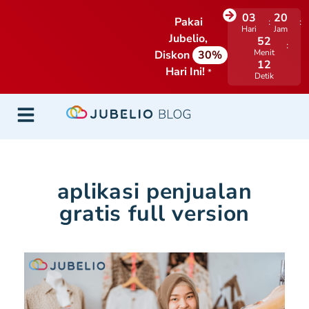
03
20
Pakai
Hari
Jam
Jubelio,
52
Menit
Diskon
30%
12
Hari Ini!
*
Detik
aplikasi penjualan
gratis full version