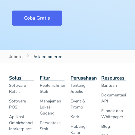
Coba Gratis
Jubelio
Asiacommerce
Solusi
Fitur
Perusahaan
Resources
Software
Replenishment
Tentang
Bantuan
Retail
Stok
Jubelio
Dokumentasi
Software
Manajemen
Event &
API
POS
Lokasi
Promo
E-book dan
Gudang
Aplikasi
Karir
Whitepaper
Omnichannel
Persentase
Hubungi
Blog
Marketplace
Stok
Kami