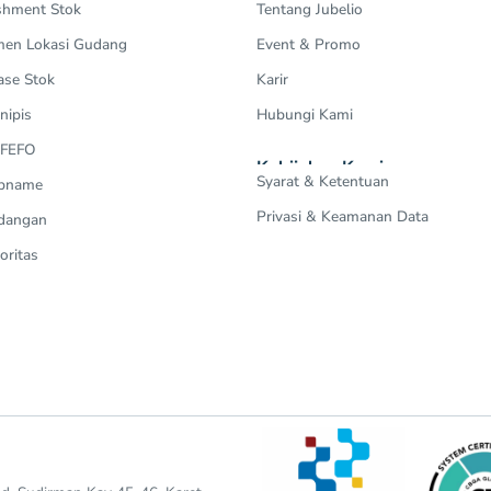
shment Stok
Tentang Jubelio
en Lokasi Gudang
Event & Promo
ase Stok
Karir
nipis
Hubungi Kami
 FEFO
Kebijakan Kami
Syarat & Ketentuan
Opname
Privasi & Keamanan Data
dangan
oritas