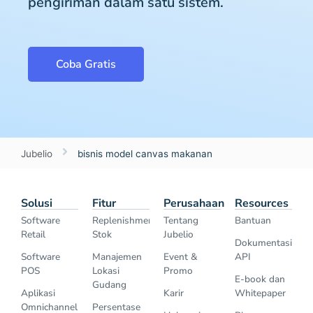
pengiriman dalam satu sistem.
Coba Gratis
Jubelio
bisnis model canvas makanan
Solusi
Fitur
Perusahaan
Resources
Software
Replenishment
Tentang
Bantuan
Retail
Stok
Jubelio
Dokumentasi
Software
Manajemen
Event &
API
POS
Lokasi
Promo
E-book dan
Gudang
Aplikasi
Karir
Whitepaper
Omnichannel
Persentase