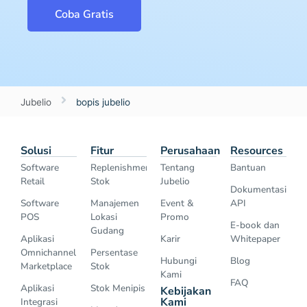
Coba Gratis
Jubelio
bopis jubelio
Solusi
Fitur
Perusahaan
Resources
Software
Replenishment
Tentang
Bantuan
Retail
Stok
Jubelio
Dokumentasi
Software
Manajemen
Event &
API
POS
Lokasi
Promo
E-book dan
Gudang
Aplikasi
Karir
Whitepaper
Omnichannel
Persentase
Hubungi
Blog
Marketplace
Stok
Kami
FAQ
Aplikasi
Stok Menipis
Kebijakan
Kami
Integrasi