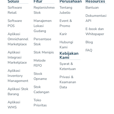
Solusi
Fitur
Perusahaan
Resources
Software
Replenishment
Tentang
Bantuan
Retail
Stok
Jubelio
Dokumentasi
Software
Manajemen
Event &
API
POS
Lokasi
Promo
E-book dan
Gudang
Aplikasi
Karir
Whitepaper
Omnichannel
Persentase
Hubungi
Blog
Marketplace
Stok
Kami
FAQ
Aplikasi
Stok Menipis
Kebijakan
Kami
Integrasi
Metode
Marketplace
Syarat &
FEFO
Ketentuan
Aplikasi
Stock
Inventory
Privasi &
Opname
Management
Keamanan
Stok
Data
Aplikasi Stok
Cadangan
Barang
Toko
Aplikasi
Prioritas
WMS