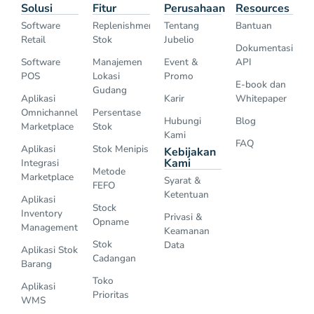
Solusi
Fitur
Perusahaan
Resources
Software
Replenishment
Tentang
Bantuan
Retail
Stok
Jubelio
Dokumentasi
Software
Manajemen
Event &
API
POS
Lokasi
Promo
E-book dan
Gudang
Aplikasi
Karir
Whitepaper
Omnichannel
Persentase
Hubungi
Blog
Marketplace
Stok
Kami
FAQ
Aplikasi
Stok Menipis
Kebijakan
Kami
Integrasi
Metode
Marketplace
Syarat &
FEFO
Ketentuan
Aplikasi
Stock
Inventory
Privasi &
Opname
Management
Keamanan
Stok
Data
Aplikasi Stok
Cadangan
Barang
Toko
Aplikasi
Prioritas
WMS