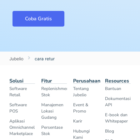
Coba Gratis
Jubelio
cara retur
Solusi
Fitur
Perusahaan
Resources
Software
Replenishment
Tentang
Bantuan
Retail
Stok
Jubelio
Dokumentasi
Software
Manajemen
Event &
API
POS
Lokasi
Promo
E-book dan
Gudang
Aplikasi
Karir
Whitepaper
Omnichannel
Persentase
Hubungi
Blog
Marketplace
Stok
Kami