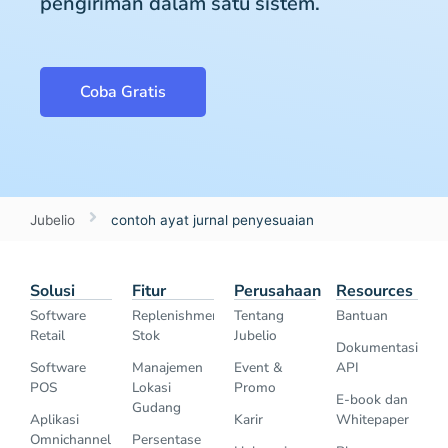
pengiriman dalam satu sistem.
Coba Gratis
Jubelio
contoh ayat jurnal penyesuaian
Solusi
Fitur
Perusahaan
Resources
Software
Replenishment
Tentang
Bantuan
Retail
Stok
Jubelio
Dokumentasi
Software
Manajemen
Event &
API
POS
Lokasi
Promo
E-book dan
Gudang
Aplikasi
Karir
Whitepaper
Omnichannel
Persentase