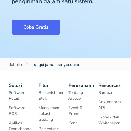
pengiriman dalam satu sistem.
Coba Gratis
Jubelio
fungsi jurnal penyesuaian
Solusi
Fitur
Perusahaan
Resources
Software
Replenishment
Tentang
Bantuan
Retail
Stok
Jubelio
Dokumentasi
Software
Manajemen
Event &
API
POS
Lokasi
Promo
E-book dan
Gudang
Aplikasi
Karir
Whitepaper
Omnichannel
Persentase