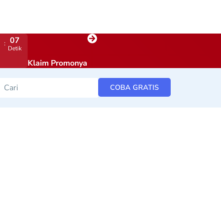
06
Detik
Klaim Promonya
COBA GRATIS