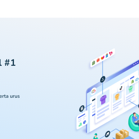
l #1
serta urus