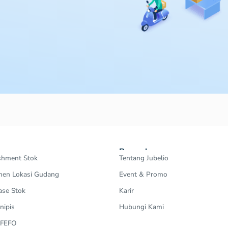
Perusahaan
shment Stok
Tentang Jubelio
en Lokasi Gudang
Event & Promo
ase Stok
Karir
nipis
Hubungi Kami
 FEFO