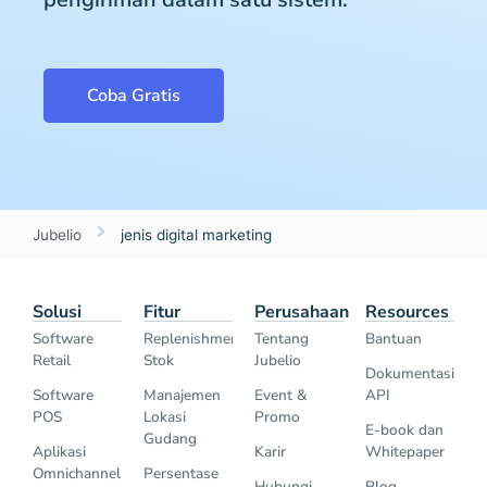
Coba Gratis
Jubelio
jenis digital marketing
Solusi
Fitur
Perusahaan
Resources
Software
Replenishment
Tentang
Bantuan
Retail
Stok
Jubelio
Dokumentasi
Software
Manajemen
Event &
API
POS
Lokasi
Promo
E-book dan
Gudang
Aplikasi
Karir
Whitepaper
Omnichannel
Persentase
Hubungi
Blog