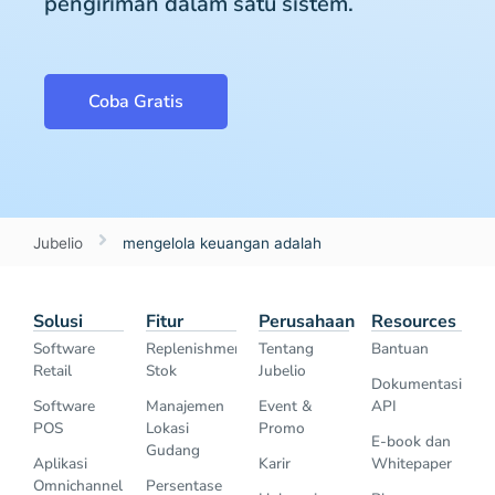
pengiriman dalam satu sistem.
Coba Gratis
Jubelio
mengelola keuangan adalah
Solusi
Fitur
Perusahaan
Resources
Software
Replenishment
Tentang
Bantuan
Retail
Stok
Jubelio
Dokumentasi
Software
Manajemen
Event &
API
POS
Lokasi
Promo
E-book dan
Gudang
Aplikasi
Karir
Whitepaper
Omnichannel
Persentase