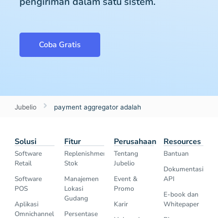
pengiriman dalam satu sistem.
Coba Gratis
Jubelio
payment aggregator adalah
Solusi
Fitur
Perusahaan
Resources
Software
Replenishment
Tentang
Bantuan
Retail
Stok
Jubelio
Dokumentasi
Software
Manajemen
Event &
API
POS
Lokasi
Promo
E-book dan
Gudang
Aplikasi
Karir
Whitepaper
Omnichannel
Persentase