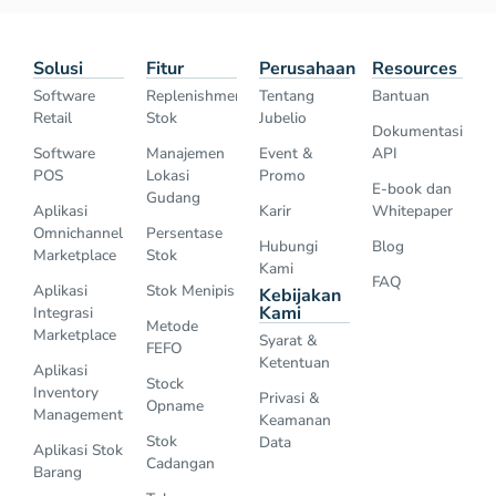
Solusi
Fitur
Perusahaan
Resources
Software
Replenishment
Tentang
Bantuan
Retail
Stok
Jubelio
Dokumentasi
Software
Manajemen
Event &
API
POS
Lokasi
Promo
E-book dan
Gudang
Aplikasi
Karir
Whitepaper
Omnichannel
Persentase
Hubungi
Blog
Marketplace
Stok
Kami
FAQ
Aplikasi
Stok Menipis
Kebijakan
Kami
Integrasi
Metode
Marketplace
Syarat &
FEFO
Ketentuan
Aplikasi
Stock
Inventory
Privasi &
Opname
Management
Keamanan
Stok
Data
Aplikasi Stok
Cadangan
Barang