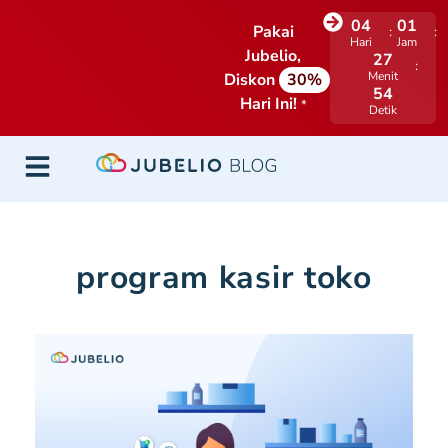
04
01
Pakai
Hari
Jam
Jubelio,
27
Menit
Diskon
30%
53
Hari Ini!
*
Detik
program kasir toko