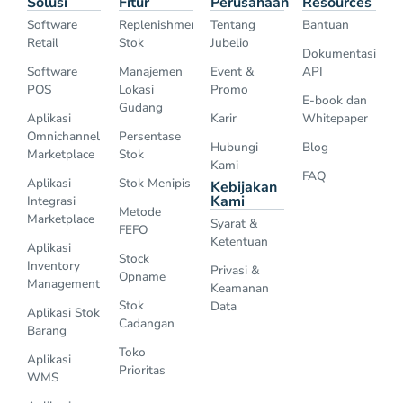
Solusi
Fitur
Perusahaan
Resources
Software
Replenishment
Tentang
Bantuan
Retail
Stok
Jubelio
Dokumentasi
Software
Manajemen
Event &
API
POS
Lokasi
Promo
E-book dan
Gudang
Aplikasi
Karir
Whitepaper
Omnichannel
Persentase
Hubungi
Blog
Marketplace
Stok
Kami
FAQ
Aplikasi
Stok Menipis
Kebijakan
Kami
Integrasi
Metode
Marketplace
Syarat &
FEFO
Ketentuan
Aplikasi
Stock
Inventory
Privasi &
Opname
Management
Keamanan
Stok
Data
Aplikasi Stok
Cadangan
Barang
Toko
Aplikasi
Prioritas
WMS