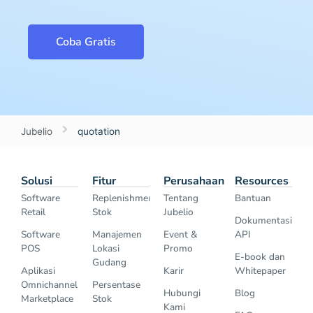
Coba Gratis
Jubelio
quotation
Solusi
Fitur
Perusahaan
Resources
Software
Replenishment
Tentang
Bantuan
Retail
Stok
Jubelio
Dokumentasi
Software
Manajemen
Event &
API
POS
Lokasi
Promo
E-book dan
Gudang
Aplikasi
Karir
Whitepaper
Omnichannel
Persentase
Hubungi
Blog
Marketplace
Stok
Kami