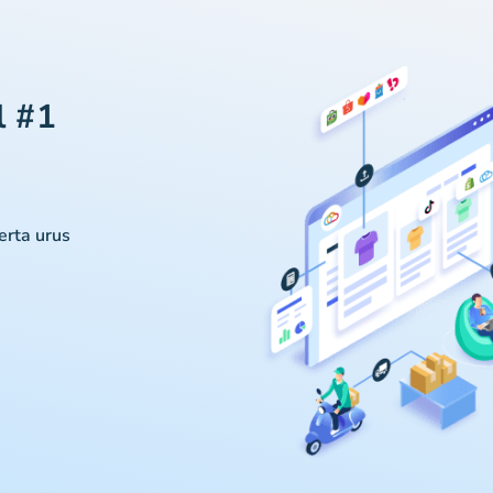
l #1
serta urus