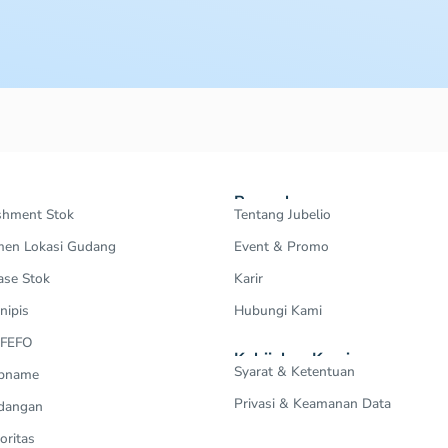
Perusahaan
shment Stok
Tentang Jubelio
en Lokasi Gudang
Event & Promo
ase Stok
Karir
nipis
Hubungi Kami
 FEFO
Kebijakan Kami
Syarat & Ketentuan
Opname
Privasi & Keamanan Data
dangan
oritas