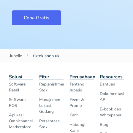
Coba Gratis
Jubelio
tiktok shop uk
Solusi
Fitur
Perusahaan
Resources
Software
Replenishment
Tentang
Bantuan
Retail
Stok
Jubelio
Dokumentasi
Software
Manajemen
Event &
API
POS
Lokasi
Promo
E-book dan
Gudang
Aplikasi
Karir
Whitepaper
Omnichannel
Persentase
Hubungi
Blog
Marketplace
Stok
Kami