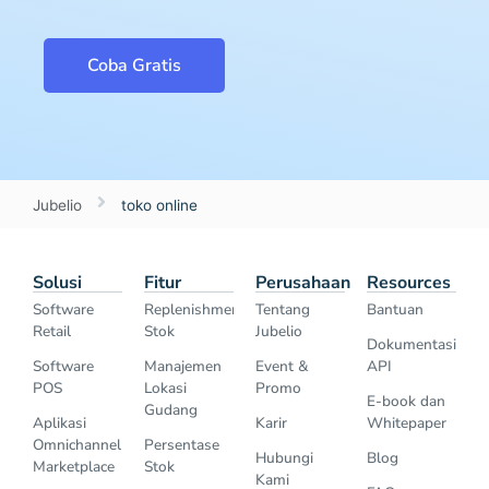
Coba Gratis
Jubelio
toko online
Solusi
Fitur
Perusahaan
Resources
Software
Replenishment
Tentang
Bantuan
Retail
Stok
Jubelio
Dokumentasi
Software
Manajemen
Event &
API
POS
Lokasi
Promo
E-book dan
Gudang
Aplikasi
Karir
Whitepaper
Omnichannel
Persentase
Hubungi
Blog
Marketplace
Stok
Kami