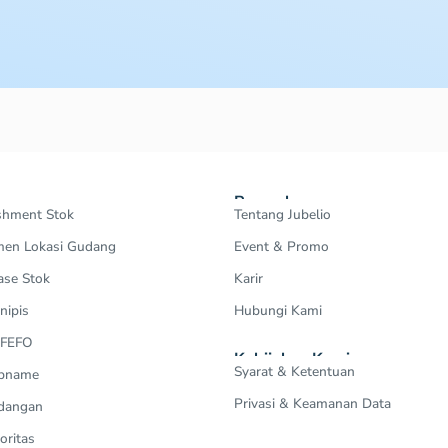
Perusahaan
shment Stok
Tentang Jubelio
en Lokasi Gudang
Event & Promo
ase Stok
Karir
nipis
Hubungi Kami
 FEFO
Kebijakan Kami
Syarat & Ketentuan
Opname
Privasi & Keamanan Data
dangan
oritas