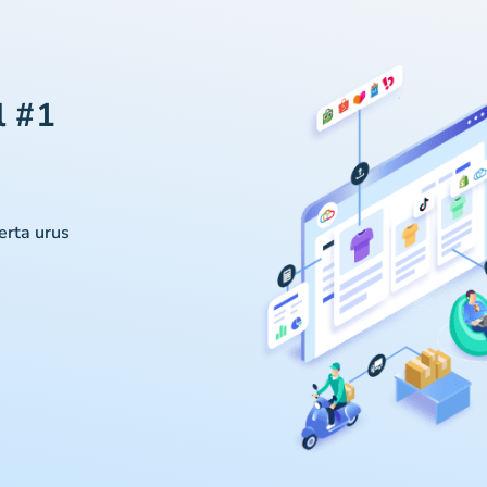
l #1
serta urus