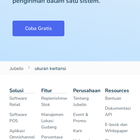
pengiriman dalam satu sistem.
Coba Gratis
Jubelio
ukuran kwitansi
Solusi
Fitur
Perusahaan
Resources
Software
Replenishment
Tentang
Bantuan
Retail
Stok
Jubelio
Dokumentasi
Software
Manajemen
Event &
API
POS
Lokasi
Promo
E-book dan
Gudang
Aplikasi
Karir
Whitepaper
Omnichannel
Persentase