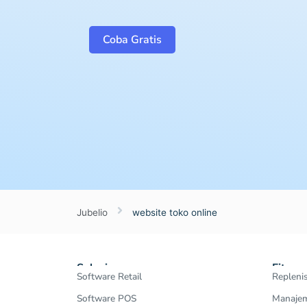
Coba Gratis
Jubelio
website toko online
Solusi
Fitur
Software Retail
Repleni
Software POS
Manajem