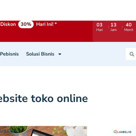
Diskon
30%
Hari Ini! *
03
13
40
Hari
Jam
Menit
 Pebisnis
Solusi Bisnis
bsite toko online