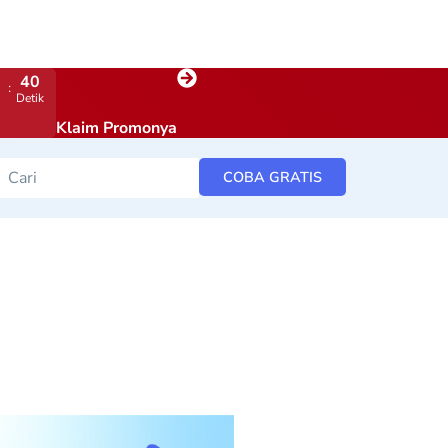
39
Detik
Klaim Promonya
COBA GRATIS