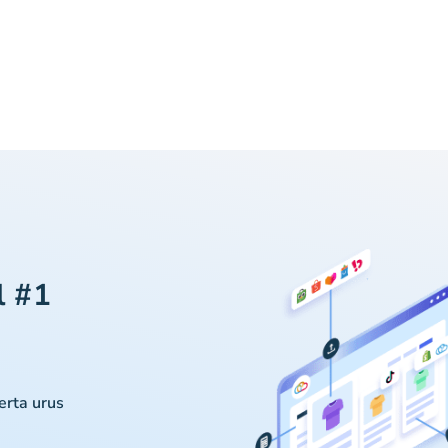
l #1
serta urus