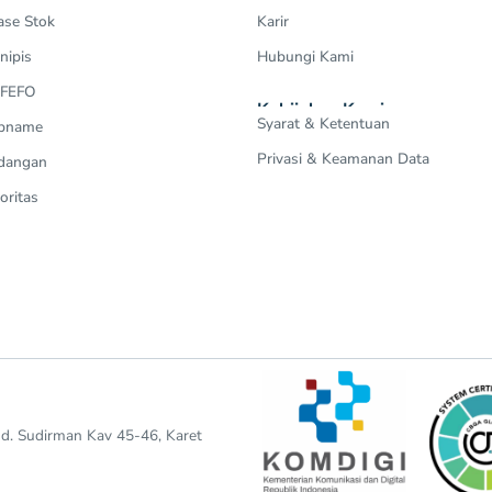
ase Stok
Karir
nipis
Hubungi Kami
 FEFO
Kebijakan Kami
Syarat & Ketentuan
Opname
Privasi & Keamanan Data
dangan
oritas
end. Sudirman Kav 45-46, Karet