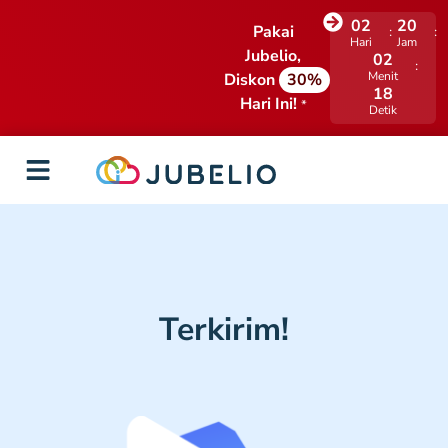
02
20
Pakai
Hari
Jam
Jubelio,
02
Menit
Diskon
30%
18
Hari Ini!
*
Detik
Terkirim!