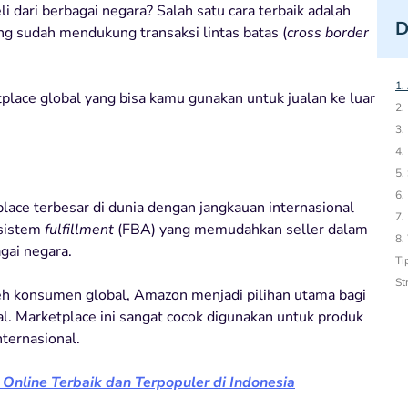
dari berbagai negara? Salah satu cara terbaik adalah
D
 sudah mendukung transaksi lintas batas (
cross border
1.
place global yang bisa kamu gunakan untuk jualan ke luar
2.
3.
4.
5.
6.
ace terbesar di dunia dengan jangkauan internasional
7.
 sistem
fulfillment
(FBA) yang memudahkan seller dalam
8.
gai negara.
Ti
St
eh konsumen global, Amazon menjadi pilihan utama bagi
l. Marketplace ini sangat cocok digunakan untuk produk
nternasional.
 Online Terbaik dan Terpopuler di Indonesia