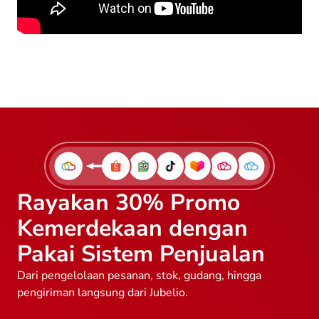
Rayakan 30% Promo
Kemerdekaan dengan
Pakai Sistem Penjualan
Dari pengelolaan pesanan, stok, gudang, hingga
pengiriman langsung dari Jubelio.