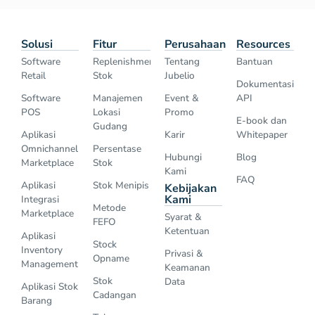
Solusi
Fitur
Perusahaan
Resources
Software
Replenishment
Tentang
Bantuan
Retail
Stok
Jubelio
Dokumentasi
Software
Manajemen
Event &
API
POS
Lokasi
Promo
E-book dan
Gudang
Aplikasi
Karir
Whitepaper
Omnichannel
Persentase
Hubungi
Blog
Marketplace
Stok
Kami
FAQ
Aplikasi
Stok Menipis
Kebijakan
Kami
Integrasi
Metode
Marketplace
Syarat &
FEFO
Ketentuan
Aplikasi
Stock
Inventory
Privasi &
Opname
Management
Keamanan
Stok
Data
Aplikasi Stok
Cadangan
Barang