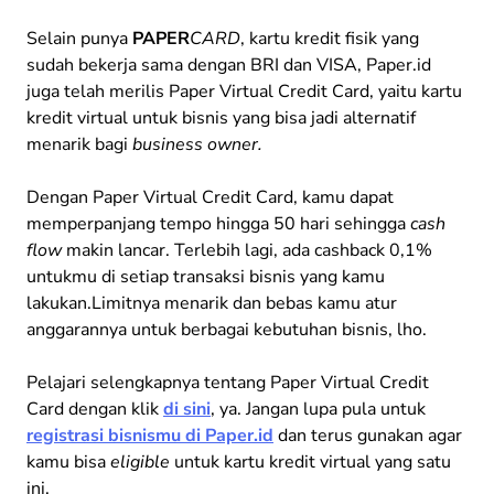
Selain punya
PAPER
CARD
, kartu kredit fisik yang
sudah bekerja sama dengan BRI dan VISA, Paper.id
juga telah merilis Paper Virtual Credit Card, yaitu kartu
kredit virtual untuk bisnis yang bisa jadi alternatif
menarik bagi
business owner.
Dengan Paper Virtual Credit Card, kamu dapat
memperpanjang tempo hingga 50 hari sehingga
cash
flow
makin lancar. Terlebih lagi, ada cashback 0,1%
untukmu di setiap transaksi bisnis yang kamu
lakukan.Limitnya menarik dan bebas kamu atur
anggarannya untuk berbagai kebutuhan bisnis, lho.
Pelajari selengkapnya tentang Paper Virtual Credit
Card dengan klik
di sini
, ya. Jangan lupa pula untuk
registrasi bisnismu di Paper.id
dan terus gunakan agar
kamu bisa
eligible
untuk kartu kredit virtual yang satu
ini.