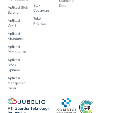
Keamanan
Stok
Data
Aplikasi Stok
Cadangan
Barang
Toko
Aplikasi
Prioritas
WMS
Aplikasi
Akuntansi
Aplikasi
Pembukuan
Aplikasi
Stock
Opname
Aplikasi
Manajemen
Order
PT. Guardia Teknologi
Indonesia