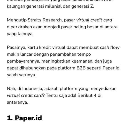
kalangan generasi milenial dan generasi Z.
Mengutip
Straits Research
, pasar
virtual credit card
diperkirakan akan menjadi pasar paling besar di antara
yang lainnya.
Pasalnya, kartu kredit virtual dapat membuat
cash flow
makin lancar dengan penambahan tempo
pembayarannya, meningkatkan keamanan, dan juga
dapat dihubungkan pada platform B2B seperti Paper.id
salah satunya.
Nah, di Indonesia, adakah platform yang menyediakan
virtual credit card
? Tentu saja ada! Berikut 4 di
antaranya.
1. Paper.id