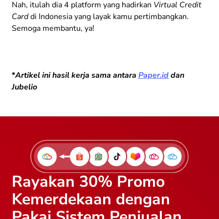
Nah, itulah dia 4 platform yang hadirkan
Virtual Credit
Card
di Indonesia yang layak kamu pertimbangkan.
Semoga membantu, ya!
*
Artikel ini hasil kerja sama antara
Paper.id
dan
Jubelio
Rayakan 30% Promo
Kemerdekaan dengan
Pakai Sistem Penjualan