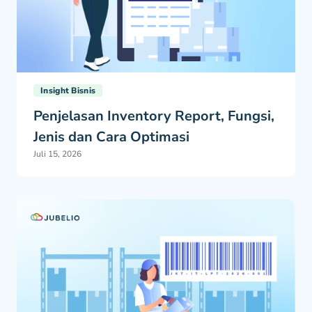
Insight Bisnis
Penjelasan Inventory Report, Fungsi,
Jenis dan Cara Optimasi
Juli 15, 2026