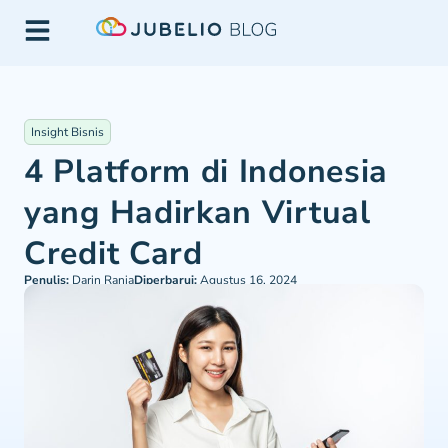
Insight Bisnis
4 Platform di Indonesia
yang Hadirkan Virtual
Credit Card
Penulis:
Darin Rania
Diperbarui:
Agustus 16, 2024