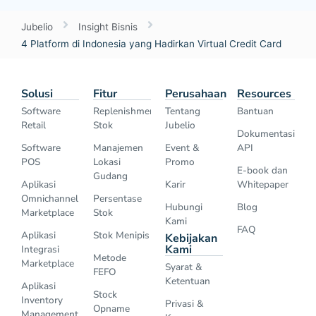
Jubelio
Insight Bisnis
4 Platform di Indonesia yang Hadirkan Virtual Credit Card
Solusi
Fitur
Perusahaan
Resources
Software
Replenishment
Tentang
Bantuan
Retail
Stok
Jubelio
Dokumentasi
Software
Manajemen
Event &
API
POS
Lokasi
Promo
E-book dan
Gudang
Aplikasi
Karir
Whitepaper
Omnichannel
Persentase
Hubungi
Blog
Marketplace
Stok
Kami
FAQ
Aplikasi
Stok Menipis
Kebijakan
Kami
Integrasi
Metode
Marketplace
Syarat &
FEFO
Ketentuan
Aplikasi
Stock
Inventory
Privasi &
Opname
Management