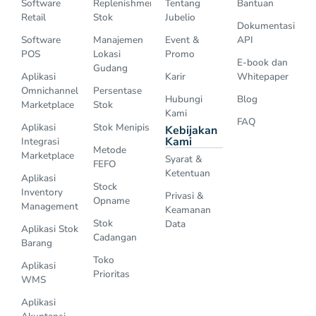
Software
Replenishment
Tentang
Bantuan
Retail
Stok
Jubelio
Dokumentasi
Software
Manajemen
Event &
API
POS
Lokasi
Promo
E-book dan
Gudang
Aplikasi
Karir
Whitepaper
Omnichannel
Persentase
Hubungi
Blog
Marketplace
Stok
Kami
FAQ
Aplikasi
Stok Menipis
Kebijakan
Kami
Integrasi
Metode
Marketplace
Syarat &
FEFO
Ketentuan
Aplikasi
Stock
Inventory
Privasi &
Opname
Management
Keamanan
Stok
Data
Aplikasi Stok
Cadangan
Barang
Toko
Aplikasi
Prioritas
WMS
Aplikasi