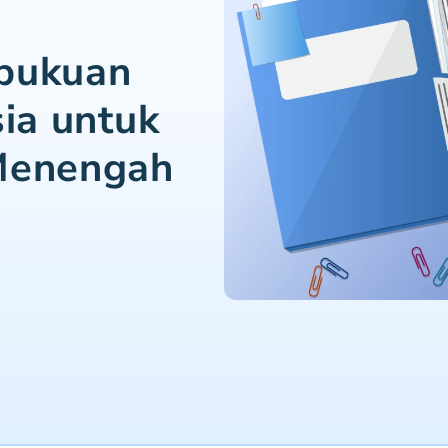
mbukuan
sia untuk
 Menengah