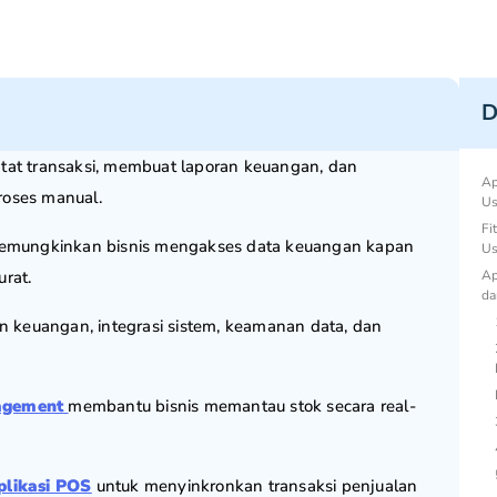
D
t transaksi, membuat laporan keuangan, dan
Ap
roses manual.
Us
Fi
mungkinkan bisnis mengakses data keuangan kapan
Us
rat.
Ap
da
an keuangan, integrasi sistem, keamanan data, dan
agement
membantu bisnis memantau stok secara real-
plikasi POS
untuk menyinkronkan transaksi penjualan