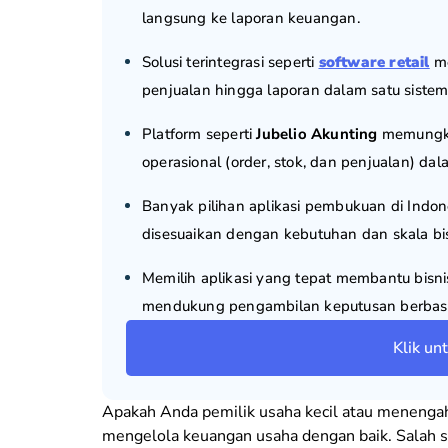
langsung ke laporan keuangan.
Solusi terintegrasi seperti
software retail
me
penjualan hingga laporan dalam satu sistem
Platform seperti
Jubelio Akunting
memungki
operasional (order, stok, dan penjualan) da
Banyak pilihan aplikasi pembukuan di Indone
disesuaikan dengan kebutuhan dan skala bis
Memilih aplikasi yang tepat membantu bisni
mendukung pengambilan keputusan berbasi
Klik un
Apakah Anda pemilik usaha kecil atau menengah?
mengelola keuangan usaha dengan baik. Salah sa