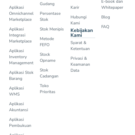
E-book dan
Gudang
Aplikasi
Karir
Whitepaper
Omnichannel
Persentase
Hubungi
Blog
Marketplace
Stok
Kami
FAQ
Aplikasi
Stok Menipis
Kebijakan
Kami
Integrasi
Metode
Marketplace
Syarat &
FEFO
Ketentuan
Aplikasi
Stock
Inventory
Privasi &
Opname
Management
Keamanan
Stok
Data
Aplikasi Stok
Cadangan
Barang
Toko
Aplikasi
Prioritas
WMS
Aplikasi
Akuntansi
Aplikasi
Pembukuan