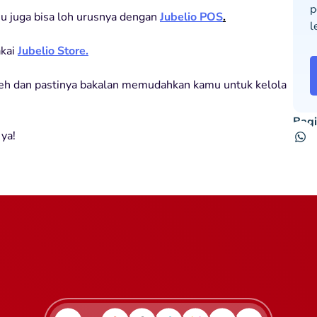
p
mu juga bisa loh urusnya dengan
Jubelio POS
.
l
akai
Jubelio Store.
deh dan pastinya bakalan memudahkan kamu untuk kelola
Bagi
 ya!