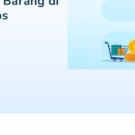
 Barang di
ps