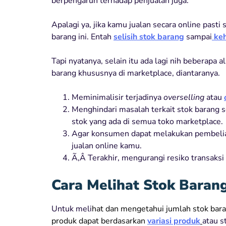
berpengaruh terhadap penjualan juga.
Apalagi ya, jika kamu jualan secara online pas
barang ini. Entah
selisih stok barang
sampai
keh
Tapi nyatanya, selain itu ada lagi nih beberap
barang khususnya di marketplace, diantaranya.
Meminimalisir terjadinya
overselling
atau
Menghindari masalah terkait stok barang se
stok yang ada di semua toko marketplace.
Agar konsumen dapat melakukan pembelian
jualan online kamu.
Ã‚Â Terakhir, mengurangi resiko transaksi 
Cara Melihat Stok Barang
Untuk meli
hat dan mengetahui jumlah stok bara
produk dapat berdasarkan
variasi produk
atau s