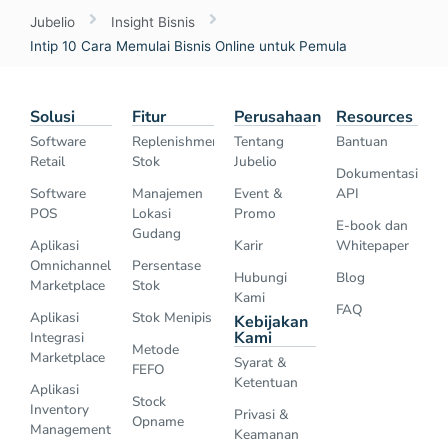
Jubelio
Insight Bisnis
Intip 10 Cara Memulai Bisnis Online untuk Pemula
Solusi
Fitur
Perusahaan
Resources
Software
Replenishment
Tentang
Bantuan
Retail
Stok
Jubelio
Dokumentasi
Software
Manajemen
Event &
API
POS
Lokasi
Promo
E-book dan
Gudang
Aplikasi
Karir
Whitepaper
Omnichannel
Persentase
Hubungi
Blog
Marketplace
Stok
Kami
FAQ
Aplikasi
Stok Menipis
Kebijakan
Kami
Integrasi
Metode
Marketplace
Syarat &
FEFO
Ketentuan
Aplikasi
Stock
Inventory
Privasi &
Opname
Management
Keamanan