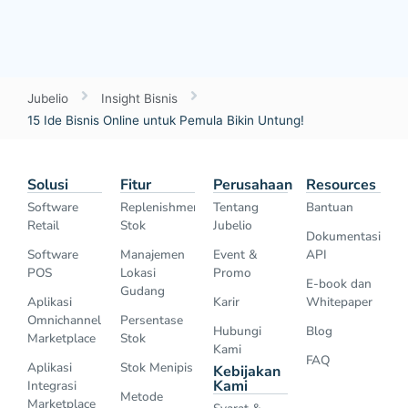
Jubelio
Insight Bisnis
15 Ide Bisnis Online untuk Pemula Bikin Untung!
Solusi
Fitur
Perusahaan
Resources
Software
Replenishment
Tentang
Bantuan
Retail
Stok
Jubelio
Dokumentasi
Software
Manajemen
Event &
API
POS
Lokasi
Promo
E-book dan
Gudang
Aplikasi
Karir
Whitepaper
Omnichannel
Persentase
Hubungi
Blog
Marketplace
Stok
Kami
FAQ
Aplikasi
Stok Menipis
Kebijakan
Kami
Integrasi
Metode
Marketplace