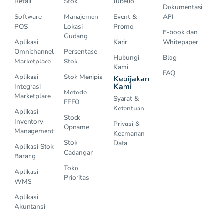
Retail
Stok
Jubelio
Dokumentasi
Software
Manajemen
Event &
API
POS
Lokasi
Promo
E-book dan
Gudang
Aplikasi
Karir
Whitepaper
Omnichannel
Persentase
Hubungi
Blog
Marketplace
Stok
Kami
FAQ
Aplikasi
Stok Menipis
Kebijakan
Kami
Integrasi
Metode
Marketplace
Syarat &
FEFO
Ketentuan
Aplikasi
Stock
Inventory
Privasi &
Opname
Management
Keamanan
Stok
Data
Aplikasi Stok
Cadangan
Barang
Toko
Aplikasi
Prioritas
WMS
Aplikasi
Akuntansi