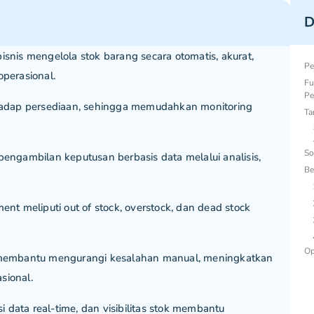
D
is mengelola stok barang secara otomatis, akurat,
Pe
operasional.
Fu
Pe
erhadap persediaan, sehingga memudahkan monitoring
Ta
gambilan keputusan berbasis data melalui analisis,
So
Be
t meliputi out of stock, overstock, dan dead stock
Op
Pe
si membantu mengurangi kesalahan manual, meningkatkan
sional.
si data real-time, dan visibilitas stok membantu