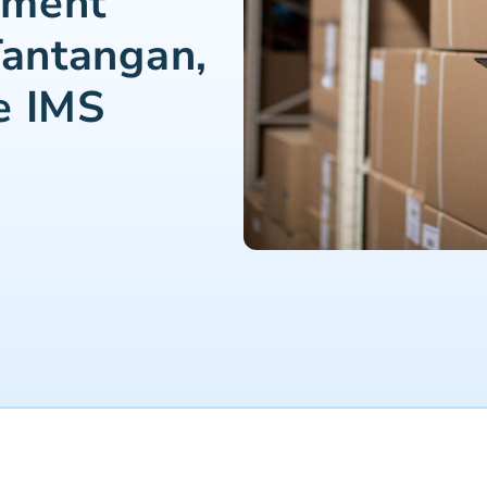
ement
Tantangan,
e IMS