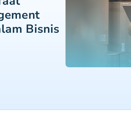
faat
gement
lam Bisnis