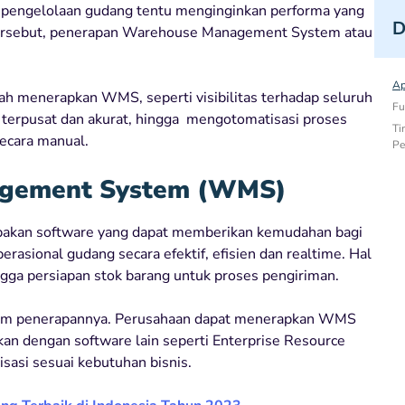
a pengelolaan gudang tentu menginginkan performa yang
D
n tersebut, penerapan Warehouse Management System atau
Ap
ah menerapkan WMS, seperti visibilitas terhadap seluruh
Fu
i terpusat dan akurat, hingga mengotomatisasi proses
Ti
ecara manual.
Pe
agement System (WMS)
an software yang dapat memberikan kemudahan bagi
asional gudang secara efektif, efisien dan realtime. Hal
ngga persiapan stok barang untuk proses pengiriman.
am penerapannya. Perusahaan dapat menerapkan WMS
kan dengan software lain seperti Enterprise Resource
sasi sesuai kebutuhan bisnis.