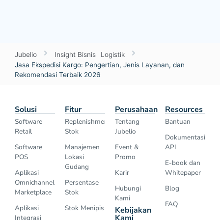
Jubelio
Insight Bisnis
Logistik
Jasa Ekspedisi Kargo: Pengertian, Jenis Layanan, dan
Rekomendasi Terbaik 2026
Solusi
Fitur
Perusahaan
Resources
Software
Replenishment
Tentang
Bantuan
Retail
Stok
Jubelio
Dokumentasi
Software
Manajemen
Event &
API
POS
Lokasi
Promo
E-book dan
Gudang
Aplikasi
Karir
Whitepaper
Omnichannel
Persentase
Hubungi
Blog
Marketplace
Stok
Kami
FAQ
Aplikasi
Stok Menipis
Kebijakan
Kami
Integrasi