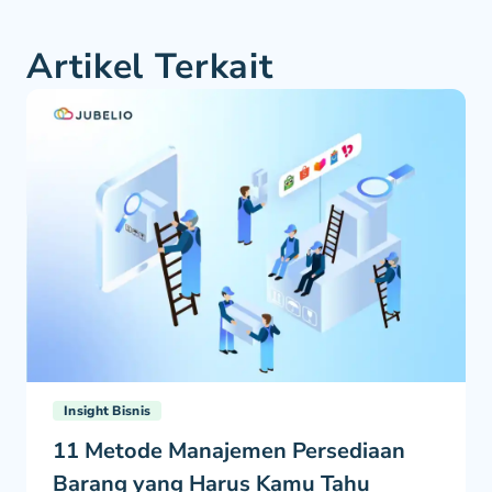
Artikel Terkait
Insight Bisnis
11 Metode Manajemen Persediaan
Barang yang Harus Kamu Tahu