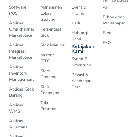
Dokumentasi
Software
Manajemen
Event &
API
POS
Lokasi
Promo
E-book dan
Gudang
Aplikasi
Karir
Whitepaper
Omnichannel
Persentase
Hubungi
Blog
Marketplace
Stok
Kami
FAQ
Aplikasi
Stok Menipis
Kebijakan
Kami
Integrasi
Metode
Marketplace
Syarat &
FEFO
Ketentuan
Aplikasi
Stock
Inventory
Privasi &
Opname
Management
Keamanan
Stok
Data
Aplikasi Stok
Cadangan
Barang
Toko
Aplikasi
Prioritas
WMS
Aplikasi
Akuntansi
Aplikasi