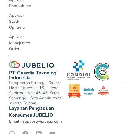
Pembukuan
Aplikasi
Stock
Opname
Aplikasi
Manajemen
Order
PT. Guardia Teknologi
Indonesia
Sampoerna Strategic Square
North Tower Lt. 16, Jl. Jend.
Sudirman Kav 45-46, Karet
Semanggi, Kota Administrasi
Jakarta Selatan.
Layanan Pengaduan
Konsumen JUBELIO
Email :
support@jubelio.com