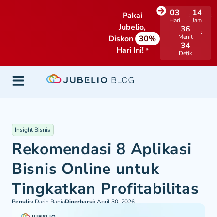
03
14
Pakai
Hari
Jam
Jubelio,
36
Menit
Diskon
30%
33
Hari Ini!
*
Detik
Insight Bisnis
Rekomendasi 8 Aplikasi
Bisnis Online untuk
Tingkatkan Profitabilitas
Penulis:
Darin Rania
Diperbarui:
April 30, 2026