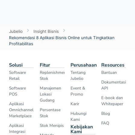
Jubelio
Insight Bisnis
Rekomendasi 8 Aplikasi Bisnis Online untuk Tingkatkan
Profitabilitas
Solusi
Fitur
Perusahaan
Resources
Software
Replenishment
Tentang
Bantuan
Retail
Stok
Jubelio
Dokumentasi
Software
Manajemen
Event &
API
POS
Lokasi
Promo
E-book dan
Gudang
Aplikasi
Karir
Whitepaper
Omnichannel
Persentase
Hubungi
Blog
Marketplace
Stok
Kami
FAQ
Aplikasi
Stok Menipis
Kebijakan
Kami
Integrasi