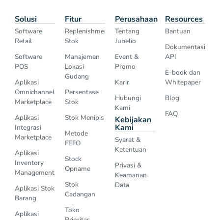
Solusi
Fitur
Perusahaan
Resources
Software
Replenishment
Tentang
Bantuan
Retail
Stok
Jubelio
Dokumentasi
Software
Manajemen
Event &
API
POS
Lokasi
Promo
E-book dan
Gudang
Aplikasi
Karir
Whitepaper
Omnichannel
Persentase
Hubungi
Blog
Marketplace
Stok
Kami
FAQ
Aplikasi
Stok Menipis
Kebijakan
Kami
Integrasi
Metode
Marketplace
Syarat &
FEFO
Ketentuan
Aplikasi
Stock
Inventory
Privasi &
Opname
Management
Keamanan
Stok
Data
Aplikasi Stok
Cadangan
Barang
Toko
Aplikasi
Prioritas