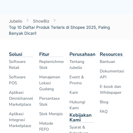
Jubelio
ShowBiz
Top 10 Daftar Produk Terlaris di Shopee 2025, Paling
Banyak Dicari!
Solusi
Fitur
Perusahaan
Resources
Software
Replenishment
Tentang
Bantuan
Retail
Stok
Jubelio
Dokumentasi
Software
Manajemen
Event &
API
POS
Lokasi
Promo
E-book dan
Gudang
Aplikasi
Karir
Whitepaper
Omnichannel
Persentase
Hubungi
Blog
Marketplace
Stok
Kami
FAQ
Aplikasi
Stok Menipis
Kebijakan
Kami
Integrasi
Metode
Marketplace
Syarat &
FEFO