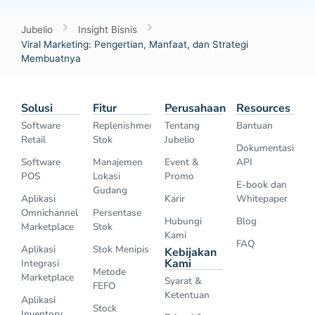
Jubelio
Insight Bisnis
Viral Marketing: Pengertian, Manfaat, dan Strategi
Membuatnya
Solusi
Fitur
Perusahaan
Resources
Software
Replenishment
Tentang
Bantuan
Retail
Stok
Jubelio
Dokumentasi
Software
Manajemen
Event &
API
POS
Lokasi
Promo
E-book dan
Gudang
Aplikasi
Karir
Whitepaper
Omnichannel
Persentase
Hubungi
Blog
Marketplace
Stok
Kami
FAQ
Aplikasi
Stok Menipis
Kebijakan
Kami
Integrasi
Metode
Marketplace
Syarat &
FEFO
Ketentuan
Aplikasi
Stock
Inventory