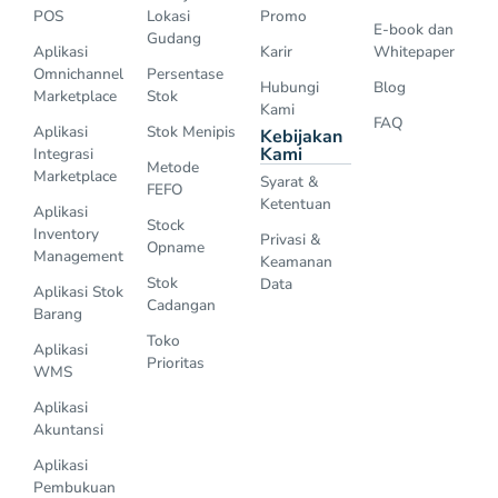
POS
Lokasi
Promo
E-book dan
Gudang
Aplikasi
Karir
Whitepaper
Omnichannel
Persentase
Hubungi
Blog
Marketplace
Stok
Kami
FAQ
Aplikasi
Stok Menipis
Kebijakan
Kami
Integrasi
Metode
Marketplace
Syarat &
FEFO
Ketentuan
Aplikasi
Stock
Inventory
Privasi &
Opname
Management
Keamanan
Stok
Data
Aplikasi Stok
Cadangan
Barang
Toko
Aplikasi
Prioritas
WMS
Aplikasi
Akuntansi
Aplikasi
Pembukuan