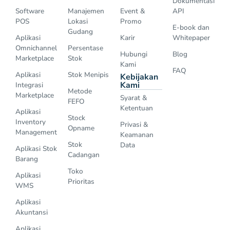
Dokumentasi
Software
Manajemen
Event &
API
POS
Lokasi
Promo
E-book dan
Gudang
Aplikasi
Karir
Whitepaper
Omnichannel
Persentase
Hubungi
Blog
Marketplace
Stok
Kami
FAQ
Aplikasi
Stok Menipis
Kebijakan
Kami
Integrasi
Metode
Marketplace
Syarat &
FEFO
Ketentuan
Aplikasi
Stock
Inventory
Privasi &
Opname
Management
Keamanan
Stok
Data
Aplikasi Stok
Cadangan
Barang
Toko
Aplikasi
Prioritas
WMS
Aplikasi
Akuntansi
Aplikasi