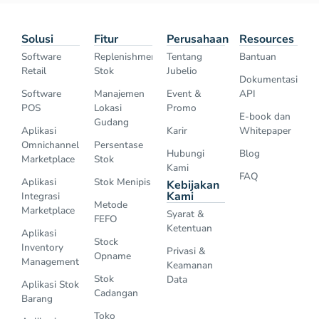
Solusi
Fitur
Perusahaan
Resources
Software
Replenishment
Tentang
Bantuan
Retail
Stok
Jubelio
Dokumentasi
Software
Manajemen
Event &
API
POS
Lokasi
Promo
E-book dan
Gudang
Aplikasi
Karir
Whitepaper
Omnichannel
Persentase
Hubungi
Blog
Marketplace
Stok
Kami
FAQ
Aplikasi
Stok Menipis
Kebijakan
Kami
Integrasi
Metode
Marketplace
Syarat &
FEFO
Ketentuan
Aplikasi
Stock
Inventory
Privasi &
Opname
Management
Keamanan
Stok
Data
Aplikasi Stok
Cadangan
Barang
Toko