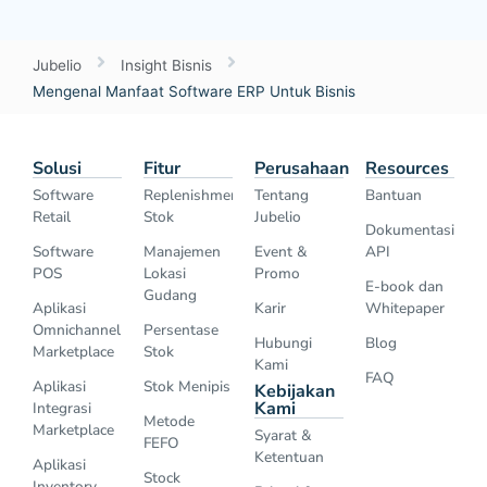
Jubelio
Insight Bisnis
Mengenal Manfaat Software ERP Untuk Bisnis
Solusi
Fitur
Perusahaan
Resources
Software
Replenishment
Tentang
Bantuan
Retail
Stok
Jubelio
Dokumentasi
Software
Manajemen
Event &
API
POS
Lokasi
Promo
E-book dan
Gudang
Aplikasi
Karir
Whitepaper
Omnichannel
Persentase
Hubungi
Blog
Marketplace
Stok
Kami
FAQ
Aplikasi
Stok Menipis
Kebijakan
Kami
Integrasi
Metode
Marketplace
Syarat &
FEFO
Ketentuan
Aplikasi
Stock
Inventory